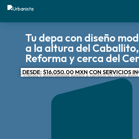
Tu depa con diseño mode
a la altura del Caballito
Reforma y cerca del Ce
DESDE: $16,050.00 MXN​ CON SERVICIOS I
* Precios y disponibilidad sujetos a cambios sin previo aviso