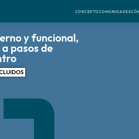
CONCEPTO
COMUNIDADES
CÓ
rno y funcional,
, a pasos de
ntro
NCLUIDOS
.